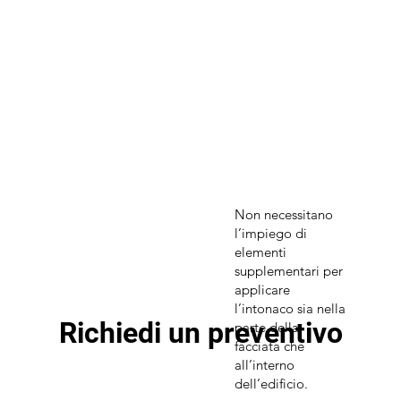
Non necessitano
l’impiego di
elementi
supplementari per
applicare
l’intonaco sia nella
Richiedi un preventivo
parte della
facciata che
all’interno
dell’edificio.