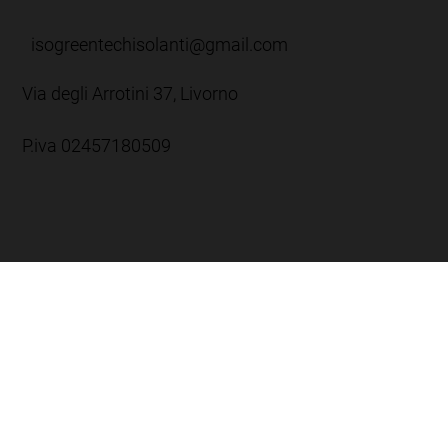
isogreentechisolanti@gmail.com
Via degli Arrotini 37, Livorno
P.iva 02457180509
Orario:
Lun-Ven: 8:00 -12:30 / 13:30 - 17:30
Sab: 8:00 - 12:00
Dom: Chiuso