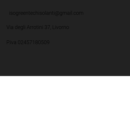
isogreentechisolanti@gmail.com
Via degli Arrotini 37, Livorno
P.iva 02457180509
Orario:
Lun-Ven: 8:00 -12:30 / 13:30 - 17:30
Sab: 8:00 - 12:00
Dom: Chiuso