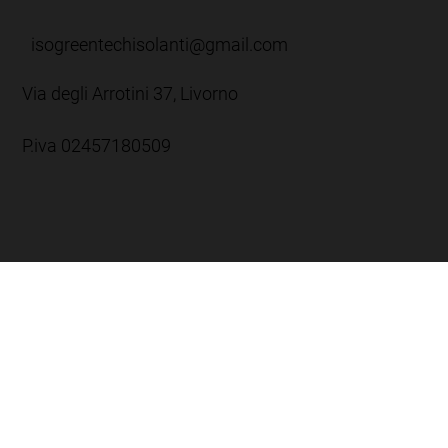
isogreentechisolanti@gmail.com
Via degli Arrotini 37, Livorno
P.iva 02457180509
Orario:
Lun-Ven: 8:00 -12:30 / 13:30 - 17:30
Sab: 8:00 - 12:00
Dom: Chiuso