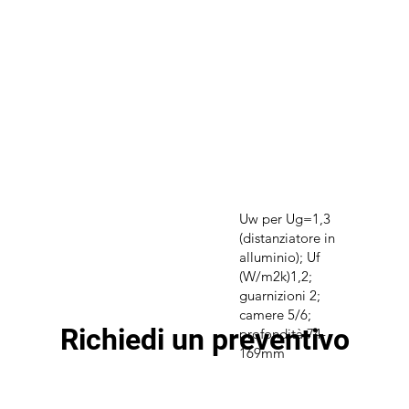
Uw per Ug=1,3
(distanziatore in
alluminio); Uf
(W/m2k)1,2;
guarnizioni 2;
camere 5/6;
Richiedi un preventivo
profondità 74-
169mm