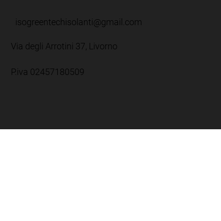
isogreentechisolanti@gmail.com
Via degli Arrotini 37, Livorno
P.iva 02457180509
Orario:
Lun-Ven: 8:00 -12:30 / 13:30 - 17:30
Sab: 8:00 - 12:00
Dom: Chiuso