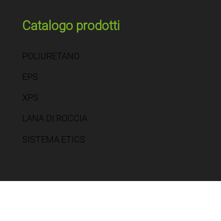
Catalogo prodotti
POLIURETANO
EPS
XPS
LANA DI ROCCIA
SISTEMA ETICS