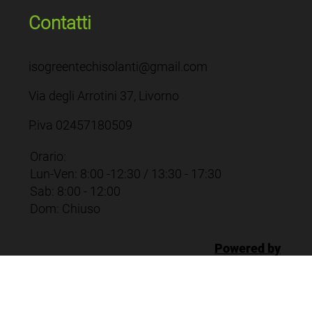
Contatti
isogreentechisolanti@gmail.com
Via degli Arrotini 37, Livorno
P.iva 02457180509
Orario:
Lun-Ven: 8:00 -12:30 / 13:30 - 17:30
Sab: 8:00 - 12:00
Dom: Chiuso
Powered by
Scala Business