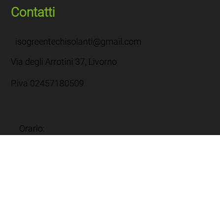
Contatti
isogreentechisolanti@gmail.com
Via degli Arrotini 37, Livorno
P.iva 02457180509
Orario:
Lun-Ven: 8:00 -12:30 / 13:30 - 17:30
Sab: 8:00 - 12:00
Dom: Chiuso
Powered by
Privacy e cookie policy
Termini e condizioni
Scala Business