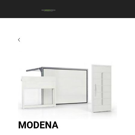
MODENA