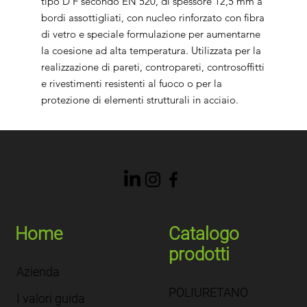
tipo D F secondo EN 520, di spessore 12,5 mm a
bordi assottigliati, con nucleo rinforzato con fibra
di vetro e speciale formulazione per aumentarne
la coesione ad alta temperatura. Utilizzata per la
realizzazione di pareti, contropareti, controsoffitti
e rivestimenti resistenti al fuoco o per la
protezione di elementi strutturali in acciaio.
Home
Catalogo
prodotti
Azienda
POLIURETANO
I valori guida