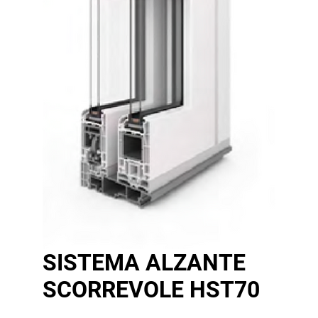
SISTEMA ALZANTE
SCORREVOLE HST70