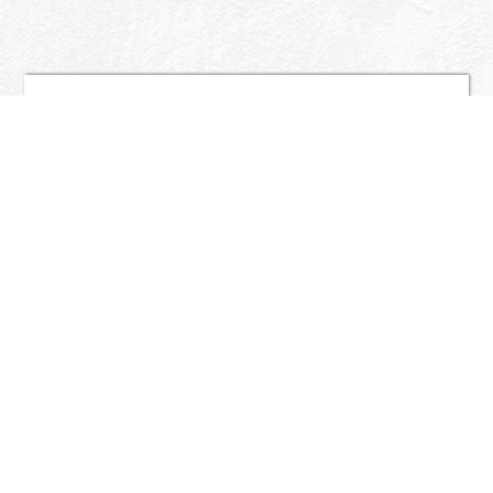
Nome
*
Cognome
Tipo attività
Telefono
Email
*
Scheda tecnica di
*