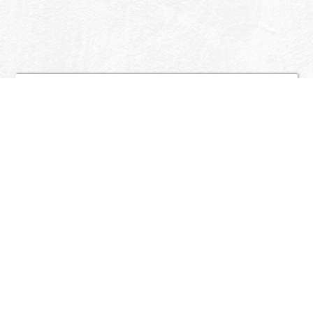
Nome
*
Cognome
Tipo attività
Telefono
Email
*