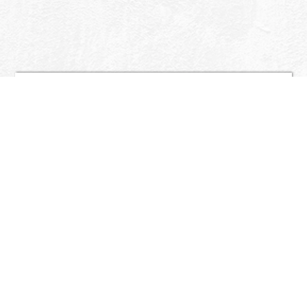
Nome
*
Cognome
Tipo attività
Telefono
Email
*