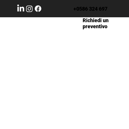
+0586 324 697
Richiedi un
preventivo
flam BA13