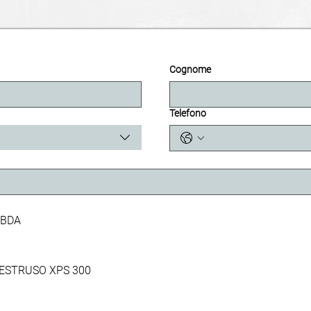
Cognome
Telefono
cevere le schede tecniche.
MBDA
 ESTRUSO XPS 300