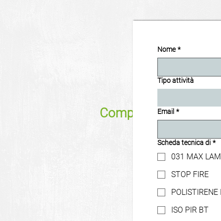
Nome
*
Tipo attività
Compila il form per ri
Email
*
Scheda tecnica di
*
031 MAX LA
STOP FIRE
POLISTIRENE
ISO PIR BT