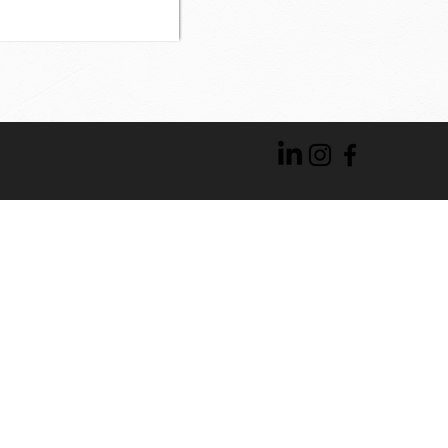
Contatti
isogreentechisolanti@gmail.com