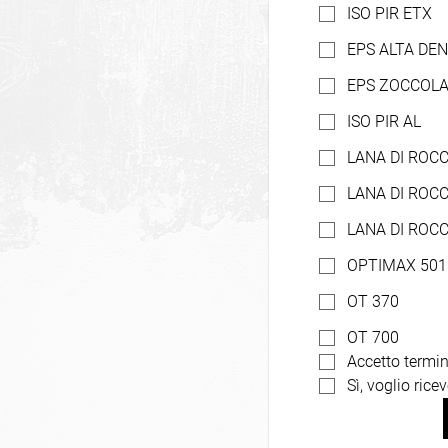
ISO PIR ETX
EPS ALTA DEN
EPS ZOCCOL
ISO PIR AL
LANA DI ROC
LANA DI ROC
LANA DI ROC
OPTIMAX 501
OT 370
OT 700
Accetto termini
Sì, voglio rice